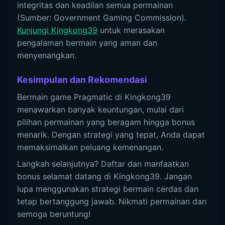
integritas dan keadilan semua permainan
(Sumber: Government Gaming Commission).
Kunjungi Kingkong39
untuk merasakan
pengalaman bermain yang aman dan
menyenangkan.
Kesimpulan dan Rekomendasi
Bermain game Pragmatic di Kingkong39
menawarkan banyak keuntungan, mulai dari
pilihan permainan yang beragam hingga bonus
menarik. Dengan strategi yang tepat, Anda dapat
memaksimalkan peluang kemenangan.
Langkah selanjutnya? Daftar dan manfaatkan
bonus selamat datang di Kingkong39. Jangan
lupa menggunakan strategi bermain cerdas dan
tetap bertanggung jawab. Nikmati permainan dan
semoga beruntung!