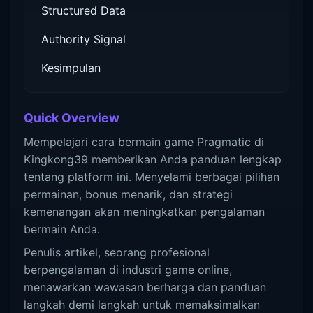
Structured Data
Authority Signal
Kesimpulan
Quick Overview
Mempelajari cara bermain game Pragmatic di
Kingkong39 memberikan Anda panduan lengkap
tentang platform ini. Menyelami berbagai pilihan
permainan, bonus menarik, dan strategi
kemenangan akan meningkatkan pengalaman
bermain Anda.
Penulis artikel, seorang profesional
berpengalaman di industri game online,
menawarkan wawasan berharga dan panduan
langkah demi langkah untuk memaksimalkan