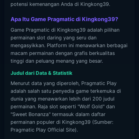
potensi kemenangan Anda di Kingkong39.
Apa Itu Game Pragmatic di Kingkong39?
Game Pragmatic di Kingkong39 adalah pilihan
permainan slot daring yang seru dan
mengasyikkan. Platform ini menawarkan berbagai
macam permainan dengan grafis berkualitas
tinggi dan peluang menang yang besar.
Judul dari Data & Statistik
Menurut data yang diperoleh, Pragmatic Play
adalah salah satu penyedia game terkemuka di
dunia yang menawarkan lebih dari 200 judul
permainan. Raja slot seperti "Wolf Gold" dan
"Sweet Bonanza" termasuk dalam daftar
permainan populer di Kingkong39 (Sumber:
Pragmatic Play Official Site).