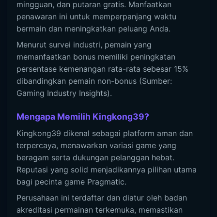
mingguan, dan putaran gratis. Manfaatkan
penawaran ini untuk memperpanjang waktu
bermain dan meningkatkan peluang Anda.
Menurut survei industri, pemain yang
memanfaatkan bonus memiliki peningkatan
persentase kemenangan rata-rata sebesar 15%
dibandingkan pemain non-bonus (Sumber:
Gaming Industry Insights).
Mengapa Memilih Kingkong39?
Kingkong39 dikenal sebagai platform aman dan
terpercaya, menawarkan variasi game yang
beragam serta dukungan pelanggan hebat.
Reputasi yang solid menjadikannya pilihan utama
bagi pecinta game Pragmatic.
Perusahaan ini terdaftar dan diatur oleh badan
akreditasi permainan terkemuka, memastikan