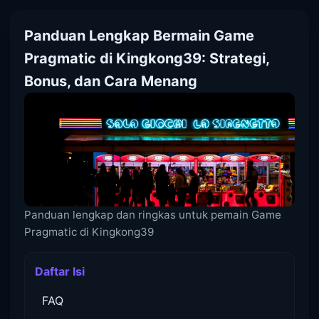
Panduan Lengkap Bermain Game
Pragmatic di Kingkong39: Strategi,
Bonus, dan Cara Menang
Panduan lengkap dan ringkas untuk pemain Game
Pragmatic di Kingkong39
Daftar Isi
FAQ